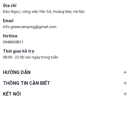
Địa chỉ
Đảo Ngọc, công viên Yên Sở, Hoàng Mai, Hà Nội
Email
info.greencamping@gmail.com
Hotline
0948628811
Thời gian hỗ trợ
08:00 - 22:00 các ngày trong tuần
HƯỚNG DẪN
THÔNG TIN CẦN BIẾT
KẾT NỐI
PHƯƠNG THỨC THANH TOÁN
@ Bản quyền thuộc về Green Camping