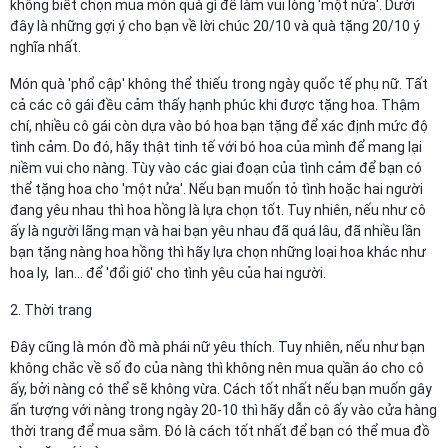
không biết chọn mua món quà gì để làm vui lòng 'một nửa'. Dưới
đây là những gợi ý cho bạn về lời chúc 20/10 và quà tặng 20/10 ý
nghĩa nhất.
Món quà 'phổ cập' không thể thiếu trong ngày quốc tế phụ nữ. Tất
cả các cô gái đều cảm thấy hạnh phúc khi được tặng hoa. Thậm
chí, nhiều cô gái còn dựa vào bó hoa bạn tặng để xác định mức độ
tình cảm. Do đó, hãy thật tinh tế với bó hoa của mình để mang lại
niềm vui cho nàng. Tùy vào các giai đoạn của tình cảm để bạn có
thể tặng hoa cho 'một nửa'. Nếu bạn muốn tỏ tình hoặc hai người
đang yêu nhau thì hoa hồng là lựa chọn tốt. Tuy nhiên, nếu như cô
ấy là người lãng mạn và hai bạn yêu nhau đã quá lâu, đã nhiều lần
bạn tặng nàng hoa hồng thì hãy lựa chọn những loại hoa khác như
hoa ly, lan... để 'đổi gió' cho tình yêu của hai người.
2. Thời trang
Đây cũng là món đồ mà phái nữ yêu thích. Tuy nhiên, nếu như bạn
không chắc về số đo của nàng thì không nên mua quần áo cho cô
ấy, bởi nàng có thể sẽ không vừa. Cách tốt nhất nếu bạn muốn gây
ấn tượng với nàng trong ngày 20-10 thì hãy dẫn cô ấy vào cửa hàng
thời trang để mua sắm. Đó là cách tốt nhất để bạn có thể mua đồ